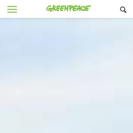
Greenpeace
MENU