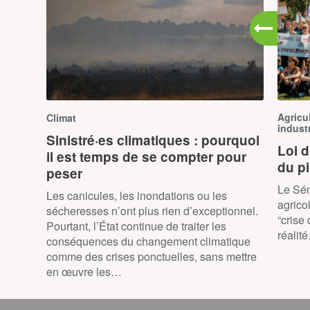
Agricu
Climat
industr
Sinistré·es climatiques : pourquoi
Loi d
il est temps de se compter pour
du p
peser
Le Sén
Les canicules, les inondations ou les
agrico
sécheresses n’ont plus rien d’exceptionnel.
“crise
Pourtant, l’État continue de traiter les
réalit
conséquences du changement climatique
comme des crises ponctuelles, sans mettre
en œuvre les…