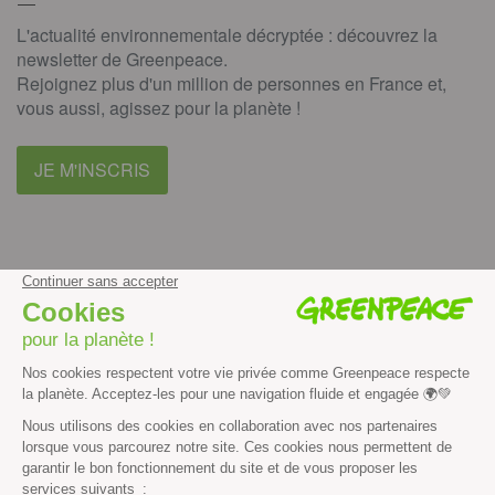
L'actualité environnementale décryptée : découvrez la
newsletter de Greenpeace.
Rejoignez plus d'un million de personnes en France et,
vous aussi, agissez pour la planète !
JE M'INSCRIS
facebook
instagram
youtube
Contenus et propriété intellectuelle
Mentions légales
Politique de confidentialité
Les autres sites de Greenpeace
dans le monde