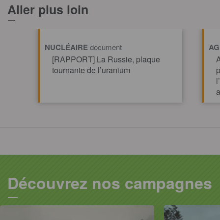
Aller plus loin
NUCLÉAIRE
document
AG
[RAPPORT] La Russie, plaque
A
tournante de l’uranium
p
l
a
TOUT AFFICHE
Découvrez nos campagnes