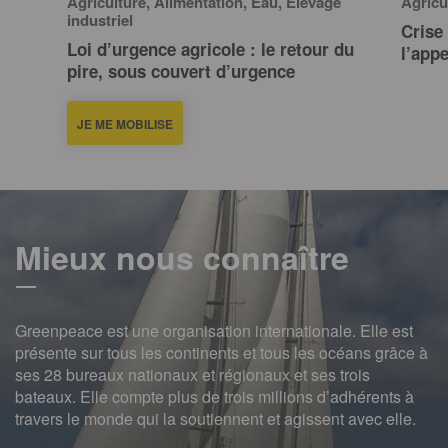
Agriculture, Alimentation, Eau, Élevage
Agricu
industriel
Crise 
Loi d’urgence agricole : le retour du
l’app
pire, sous couvert d’urgence
JE ME MOBILISE
Mieux nous connaître
Greenpeace est une organisation internationale. Elle est
présente sur tous les continents et tous les océans grâce à
ses 28 bureaux nationaux et régionaux et ses trois
bateaux. Elle compte plus de trois millions d’adhérents à
travers le monde qui la soutiennent et agissent avec elle.