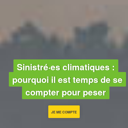
Sinistré·es climatiques :
pourquoi il est temps de se
compter pour peser
JE ME COMPTE