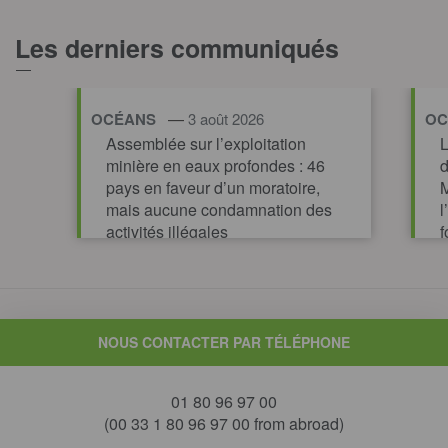
Les derniers communiqués
—
OCÉANS
3 août 2026
OC
Assemblée sur l’exploitation
L
minière en eaux profondes : 46
d
pays en faveur d’un moratoire,
M
mais aucune condamnation des
l
activités illégales
f
p
m
TOUT AFFICHER
NOUS CONTACTER PAR TÉLÉPHONE
01 80 96 97 00
(00 33 1 80 96 97 00 from abroad)