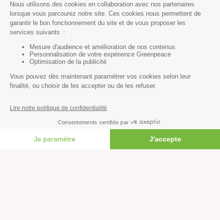
Agriculture
Forêts
Océans
Transports
Paix et justice
Toutes nos actus
Tous nos communiqués de presse
Tous nos rapports
FAIRE UN DON
Agir
S’abonner à la newsletter
Nous suivre sur les réseaux
Signer nos pétitions
Agir au quotidien