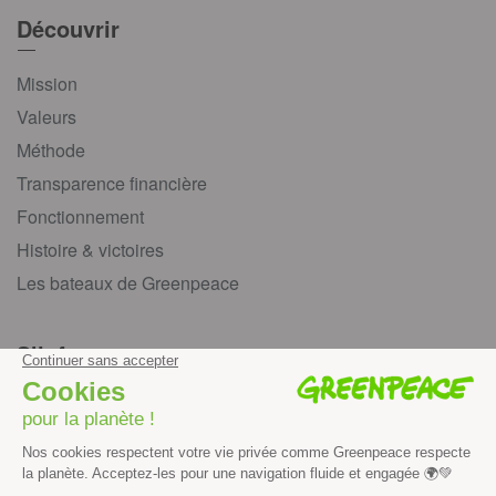
Découvrir
Mission
Valeurs
Méthode
Transparence financière
Fonctionnement
Histoire & victoires
Les bateaux de Greenpeace
S’informer
Économie et social
Climat
Énergies