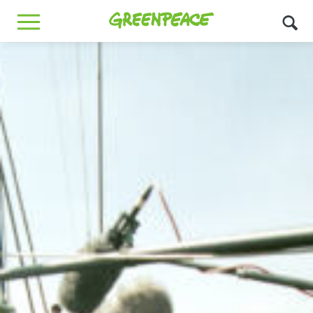
Greenpeace
MENU