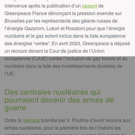
intervenue après la publication d’un
rapport
de
Greenpeace France dénonçant la pression exercée sur
Bruxelles par les représentants des géants russes de
l’énergie Gazprom, Lukoil et Rosatom pour que l’énergie
nucléaire et le gaz soient inclus dans la liste européenne
des énergies “vertes”. En avril 2023, Greenpeace a déposé
un recours devant la Cour de justice de l’Union
européenne (CJUE) contre l’inclusion du gaz fossile et du
nucléaire dans la liste des investissements durables de
l’UE.
Des centrales nucléaires qui
pourraient devenir des armes de
guerre
Outre la
menace
brandie par V. Poutine d’avoir recours aux
armes nucléaires, pour la première fois de l’histoire les