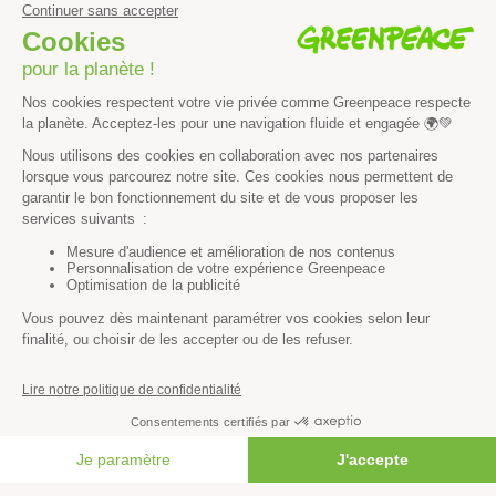
notamment d’orienter les futurs travaux de restauration.
En juin 2023, Greenpeace a également condamné la
destruction du barrage de Kakhovka
par les forces armées
russes et publié un rapport d’expertise, basé sur l’imagerie
satellite, détaillant les conséquences de la destruction du
barrage sur l’environnement et sur la centrale nucléaire de
Zaporijia. Nous travaillons également avec des experts en
investigation sur les droits humains, en particulier l’ONG
ukrainienne
Truth Hounds
, qui mènent un travail essentiel
pour documenter les crimes de guerre russes. Greenpeace
s’engage à continuer d’utiliser son expertise pour enquêter
et rassembler des preuves permettant de poursuivre la
Russie pour crimes de guerre contre l’environnement.
Greenpeace travaillera aux côtés du peuple ukrainien,
courageux et déterminé, pour construire une Ukraine plus
FAIRE UN DON
verte et plus sûre. Le bureau de Kiev intégrera le réseau de