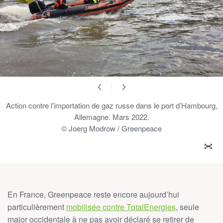
Action contre l’importation de gaz russe dans le port d’Hambourg,
Allemagne. Mars 2022.
© Joerg Modrow / Greenpeace
ZOO
En France, Greenpeace reste encore aujourd’hui
particulièrement
mobilisée contre TotalEnergies
, seule
major occidentale à ne pas avoir déclaré se retirer de