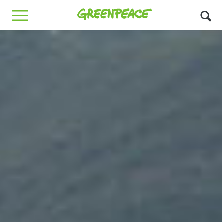
Greenpeace
MENU