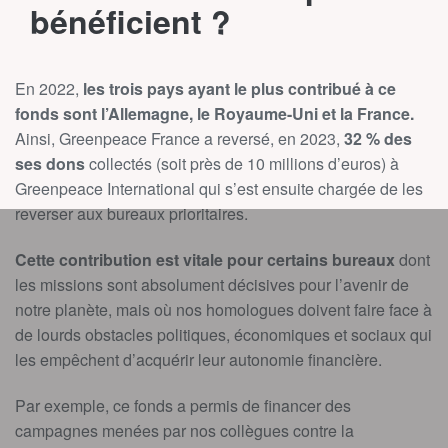
bénéficient ?
En 2022,
les trois pays ayant le plus contribué à ce
fonds sont l’Allemagne, le Royaume-Uni et la France.
Ainsi, Greenpeace France a reversé, en 2023,
32 % des
ses dons
collectés (soit près de 10 millions d’euros) à
Greenpeace International qui s’est ensuite chargée de les
reverser aux bureaux prioritaires.
Cette contribution est vitale pour certains bureaux
dont
les missions sont absolument décisives pour l’avenir de
notre planète, mais où nos homologues doivent faire face à
de lourds obstacles politiques, économiques et sociaux qui
les empêchent d’acquérir leur autonomie financière.
Par exemple, ce fonds a permis de financer des
campagnes menées par nos collègues contre la