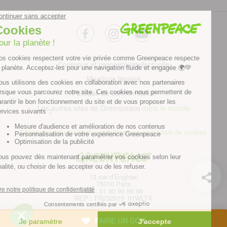
facebook
instagram
youtube
Contenus et propriété intellectuelle
Mentions légales
Politique de confidentialité
Les autres sites de Greenpeace
dans le monde
Cliquez-ici pour modifier vos préférences en matière de cookies
Greenpeace
13 rue d’Enghien
75010 Paris
Tel : 01 80 96 96 96
REP : FR232015_01WLTX
© Greenpeace France 2026
FAIRE UN DON