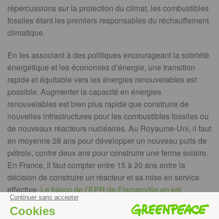
répercussions sur la protection du climat, les combustibles
fossiles étant les premiers responsables du réchauffement
climatique.
En les associant à des politiques encourageant la sobriété
énergétique et les économies d’énergie, une transition
rapide et équitable vers les énergies renouvelables est
possible. Augmenter la capacité en énergies
renouvelables est bien plus rapide que construire de
nouvelles infrastructures pour les combustibles fossiles ou
de nouveaux réacteurs nucléaires. Au Royaume-Uni, il faut
en moyenne 28 ans pour développer un nouveau puits de
pétrole, contre deux ans pour construire une ferme solaire.
En France, il faut compter entre 15 à 20 ans entre la
décision de construire un réacteur et sa mise en service
effective.
Le fiasco de l’EPR de Flamanville en est
l’illustration parfaite
. Si le monde investit dans davantage
d’énergies renouvelables, celles-ci deviendront une option