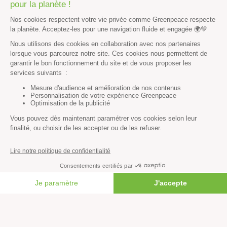
encore moins chère et plus viable.
C’est l’occasion pour les gouvernements de rompre le
cycle destructeur des énergies fossiles et d’opérer une
transition vers un avenir vert et pacifique. Ils doivent agir
pour la paix et pour le climat en opérant une transition vers
des énergies efficaces et renouvelables le plus rapidement
possible.
#BP
#Changement climatique
#Climat
#Dérèglement climatique
#Efficacité énergétique
#Emissions CO2
#Emissions de gaz à effet de serre
FAIRE UN DON
#Energies fossiles
#énergies renouvelables
#gaz fossile
#Paix
#Pétrole
#Shell