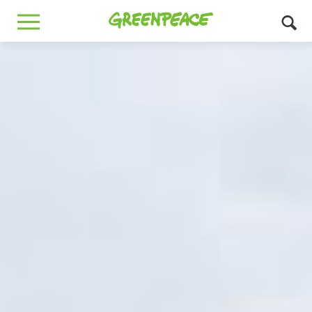
Greenpeace
MENU