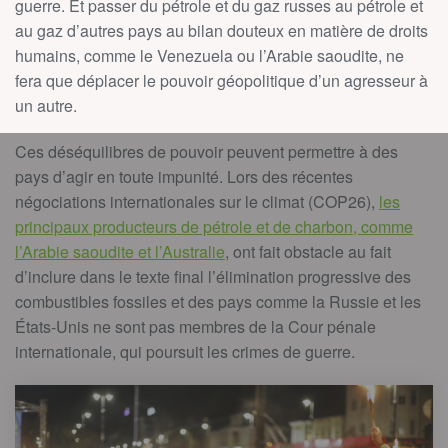
guerre. Et passer du pétrole et du gaz russes au pétrole et
au gaz d’autres pays au bilan douteux en matière de droits
humains, comme le Venezuela ou l’Arabie saoudite, ne
fera que déplacer le pouvoir géopolitique d’un agresseur à
un autre.
Ces déséquilibres de pouvoir peuvent permettre à des
pays d’agir en toute impunité. Lors des récentes
négociations internationales sur le climat (COP26),
les
principaux producteurs de pétrole et de charbon, comme
l’Arabie saoudite et l’Australie
, ont fait obstacle au fait
d’inclure dans le texte final l’élimination progressive des
combustibles fossiles et des pays comme la Russie et les
États-Unis ne sont pas membres de la Cour pénale
internationale, qui poursuit les crimes de guerre.