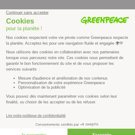
facebook
instagram
youtube
Contenus et propriété intellectuelle
Mentions légales
Politique de confidentialité
Les autres sites de Greenpeace
dans le monde
Cliquez-ici pour modifier vos préférences en matière de cookies
Greenpeace
13 rue d’Enghien
75010 Paris
Tel : 01 80 96 96 96
REP : FR232015_01WLTX
© Greenpeace France 2026
FAIRE UN DON