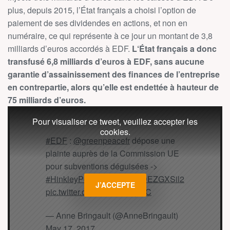
plus, depuis 2015,
l’État
français a choisi l’option de
paiement de ses dividendes en actions, et non en
numéraire, ce qui représente à ce jour un montant de 3,8
milliards d’euros accordés à EDF.
L
‘État
français a donc
transfusé 6,8 milliards d’euros à EDF, sans aucune
garantie d’assainissement des finances de l’entreprise
en contrepartie, alors qu’elle est endettée à hauteur de
75 milliards d’euros.
Pour visualiser ce tweet, veuillez accepter les
cookies.
#EDF
:
@greenpeacefr
dépose une
plainte auprès de la Commission UE
pour subventions déguisées ->
#HinkleyPoint
https://t.co/ADEZGXSil2
J’ACCEPTE
pic.twitter.com/7KJEdbDymC
— Anne Bringault (@AnneBringault)
May 17, 2017