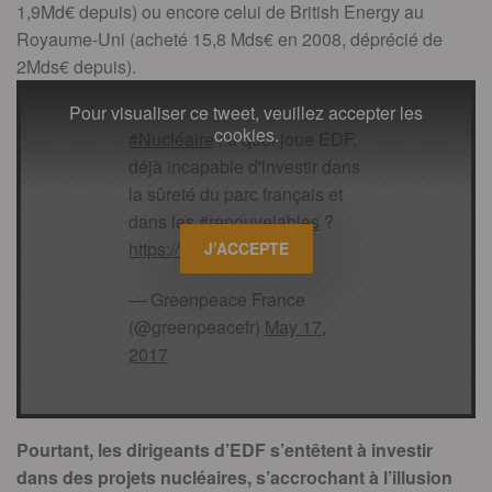
1,9Md€ depuis) ou encore celui de British Energy au
Royaume-Uni (acheté 15,8 Mds€ en 2008, déprécié de
2Mds€ depuis).
Pour visualiser ce tweet, veuillez accepter les
cookies.
#Nucléaire
: à quoi joue EDF,
déjà incapable d'investir dans
la sûreté du parc français et
dans les
#renouvelables
?
https://t.co/6Psu7juP9p
J’ACCEPTE
— Greenpeace France
(@greenpeacefr)
May 17,
2017
Pourtant, les dirigeants d’EDF s’entêtent à investir
dans des projets nucléaires, s’accrochant à l’illusion