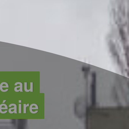
e au
éaire