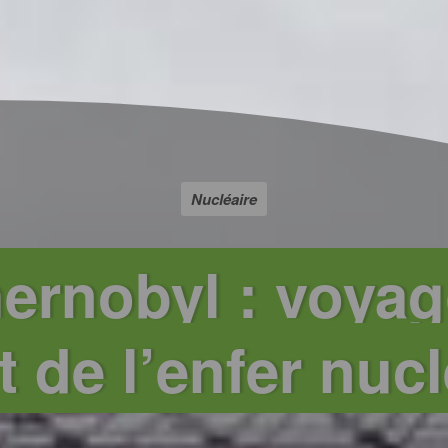
Nucléaire
ernobyl : voyag
 de l’enfer nucl