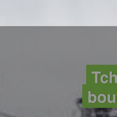
Tch
bout