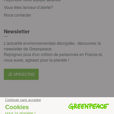
Vous êtes lanceur d’alerte?
Nous contacter
Newsletter
L'actualité environnementale décryptée : découvrez la
newsletter de Greenpeace.
Rejoignez plus d'un million de personnes en France et,
vous aussi, agissez pour la planète !
JE M'INSCRIS
facebook
instagram
youtube