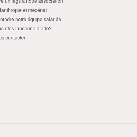
re un legs à notre association
lanthropie et mécénat
oindre notre équipe salariée
s êtes lanceur d’alerte?
s contacter