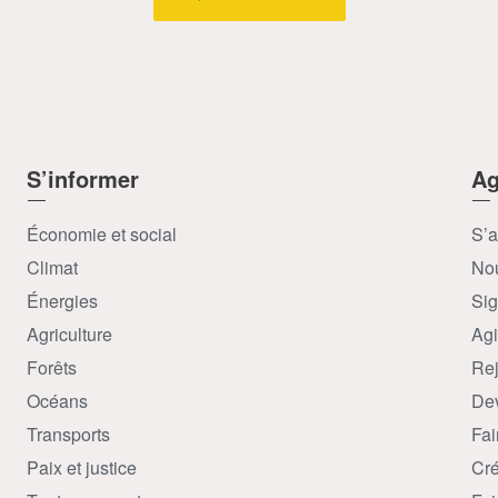
S’informer
Ag
Économie et social
S’a
Climat
Nou
Énergies
Sig
Agriculture
Agi
Forêts
Rej
Océans
Dev
Transports
Fai
Paix et justice
Cré