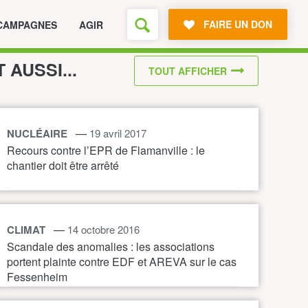
FAIRE UN DON
CAMPAGNES
AGIR
T AUSSI...
TOUT AFFICHER
—
NUCLÉAIRE
19 avril 2017
Recours contre l’EPR de Flamanville : le
chantier doit être arrêté
—
CLIMAT
14 octobre 2016
Scandale des anomalies : les associations
portent plainte contre EDF et AREVA sur le cas
Fessenheim