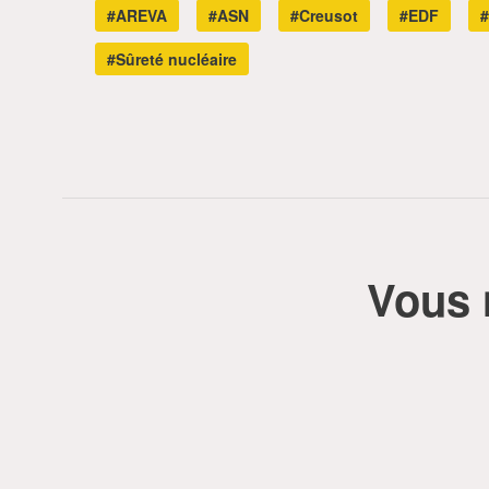
#AREVA
#ASN
#Creusot
#EDF
#Sûreté nucléaire
Vous 