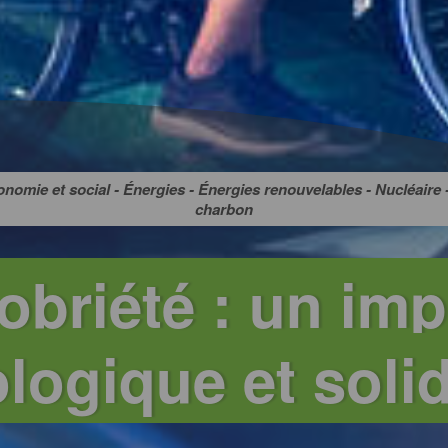
onomie et social - Énergies - Énergies renouvelables - Nucléaire 
charbon
obriété : un imp
logique et solid