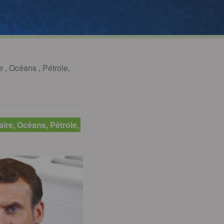
e
,
Océans
,
Pétrole,
ire, Océans, Pétrole,