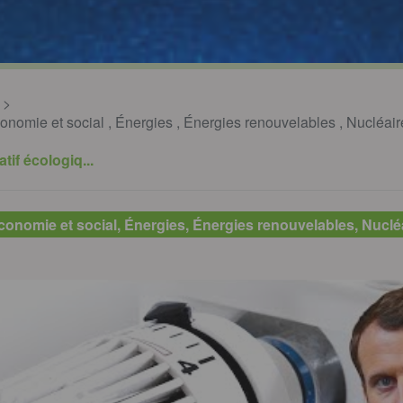
onomie et social
,
Énergies
,
Énergies renouvelables
,
Nucléair
tif écologiq...
Économie et social, Énergies, Énergies renouvelables, Nucléa