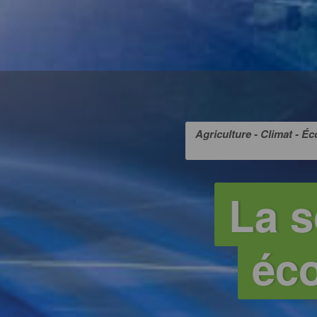
Agriculture - Climat - Éc
La s
éco