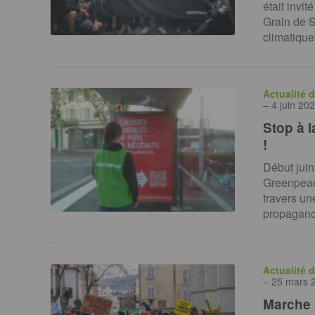
était invi
Grain de 
climatique
Actualité 
– 4 juin 20
Stop à 
!
Début juin
Greenpeac
travers u
propagande
Actualité 
– 25 mars 
Marche 