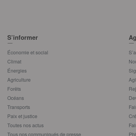
S’informer
Ag
Économie et social
S’a
Climat
Nou
Énergies
Sig
Agriculture
Agi
Forêts
Rej
Océans
Dev
Transports
Fai
Paix et justice
Cré
Toutes nos actus
Fai
Tous nos communiqués de presse
Phi