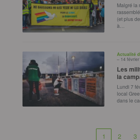
Malgré la
rassemblé
(et plus d
à…
Actualité 
– 14 févrie
Les mili
la camp
Lundi 7 fé
local Gre
dans le ca
1
2
3