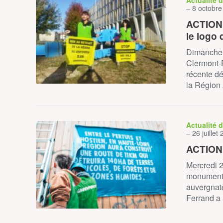
Actualité 
– 8 octobr
ACTION 
le logo
Dimanche 
Clermont-F
récente dé
la Région
Actualité 
– 26 juillet
ACTION :
Mercredi 26
monumental
auvergnat
Ferrand a 