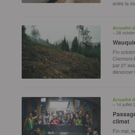
entre la m
Actualité 
– 28 octob
Wauquie
Fin octobr
Clermont-F
par 27 as
dénoncer 
Actualité 
– 14 juillet
Passage
climat
Fin mai, 