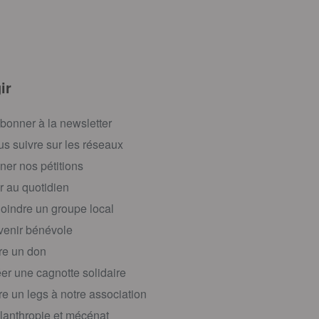
ir
bonner à la newsletter
s suivre sur les réseaux
ner nos pétitions
r au quotidien
oindre un groupe local
enir bénévole
re un don
er une cagnotte solidaire
re un legs à notre association
lanthropie et mécénat