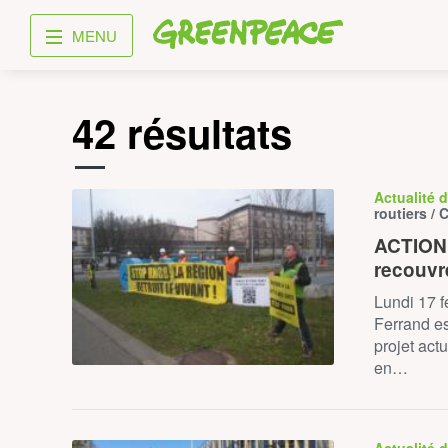
Greenpeace
MENU
42 résultats
Actualité 
routiers /
ACTION 
recouvr
Lundi 17 f
Ferrand est
projet act
en…