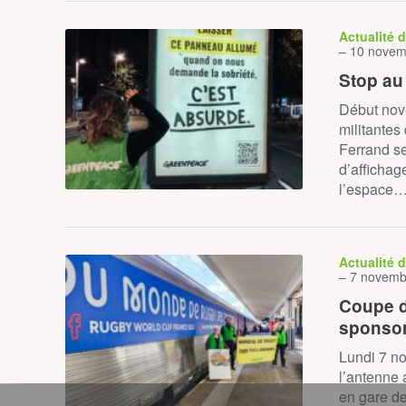
Actualité 
– 10 novem
Stop au
Début nov
militantes
Ferrand s
d’affichag
l’espace
Actualité 
– 7 novemb
Coupe d
sponsor
Lundi 7 no
l’antenne
en gare de