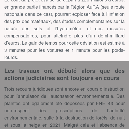
en grande partie financés par la Région AuRA (seule route
nationale dans ce cas), pourrait exploser face à l’inflation
des prix des matériaux, des études complémentaires sur la
nature des sols et l’hydrométrie, et des mesures
compensatoires, pour atteindre plus d’un demi-milliard
d’euros. Le gain de temps pour cette déviation est estimé à
3 minutes pour les voitures et 1 minute pour les poids-
lourds.
Les travaux ont débuté alors que des
actions judiciaires sont toujours en cours
Trois recours juridiques sont encore en cours d’instruction
pour l’annulation de l’autorisation environnementale. Des
plaintes ont également été déposées par FNE 43 pour
non-respect des prescriptions de l’autorité
environnementale, suite à la destruction de forêts, de nuit
et sous la neige en 2021. Malgré cela et l’absence de