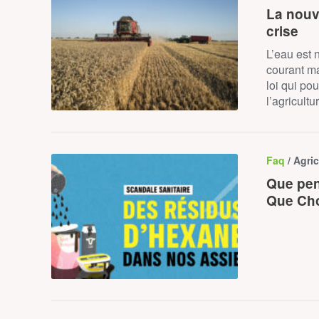
La nouve
crise
L’eau est 
courant ma
loi qui po
l’agricult
Faq
/ Agri
Que pen
Que Cho