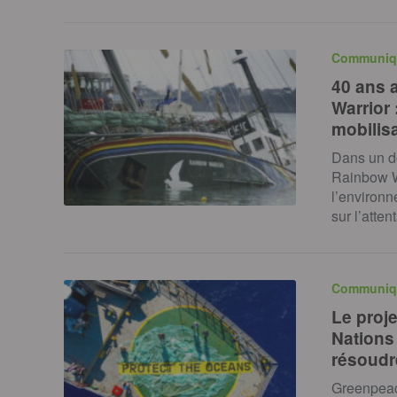
Communiq
40 ans a
Warrior 
mobilis
Dans un do
Rainbow Wa
l’environ
sur l’atte
Communiq
Le proj
Nations
résoudr
Greenpeace