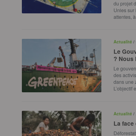
du projet 
Unies sur 
attentes, 
Actualité
/
Le Gouv
? Nous 
Le gouvern
des activ
dans une 
L’objectif
Actualité
/
La face
Déforestat