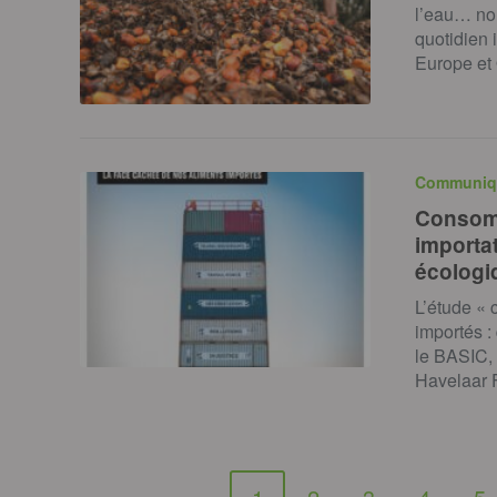
l’eau… no
quotidien 
Europe e
Communiq
Consomm
importa
écologi
L’étude « 
importés :
le BASIC,
Havelaar F