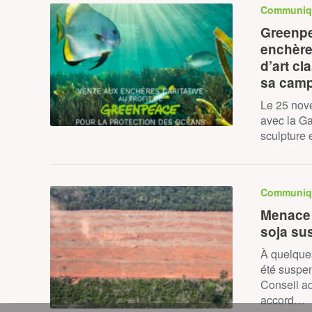
Communiq
Greenpe
enchère
d’art cl
sa camp
Le 25 nov
avec la Ga
sculpture 
Communiq
Menace p
soja su
À quelques
été suspen
Conseil a
accord…