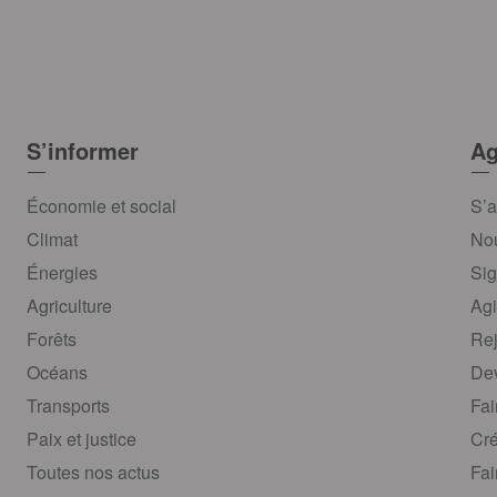
S’informer
Ag
Économie et social
S’a
Climat
Nou
Énergies
Sig
Agriculture
Agi
Forêts
Rej
Océans
Dev
Transports
Fai
Paix et justice
Cré
Toutes nos actus
Fai