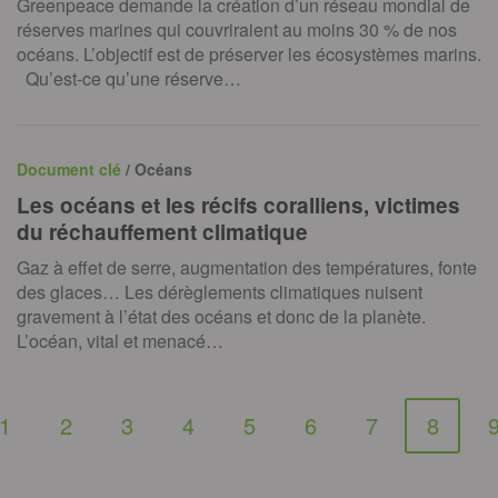
Greenpeace demande la création d’un réseau mondial de
réserves marines qui couvriraient au moins 30 % de nos
océans. L’objectif est de préserver les écosystèmes marins.
Qu’est-ce qu’une réserve…
Document clé
/ Océans
Les océans et les récifs coralliens, victimes
du réchauffement climatique
Gaz à effet de serre, augmentation des températures, fonte
des glaces… Les dérèglements climatiques nuisent
gravement à l’état des océans et donc de la planète.
L’océan, vital et menacé…
1
2
3
4
5
6
7
8