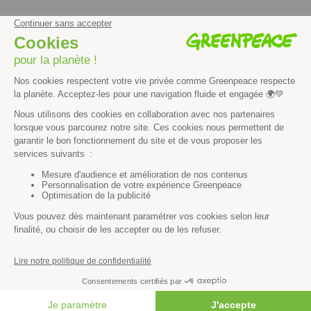
facebook
instagram
youtube
Contenus et propriété intellectuelle
Mentions légales
Politique de confidentialité
Les autres sites de Greenpeace
dans le monde
Cliquez-ici pour modifier vos préférences en matière de cookies
Greenpeace
13 rue d’Enghien
75010 Paris
Tel : 01 80 96 96 96
REP : FR232015_01WLTX
© Greenpeace France 2026
FAIRE UN DON