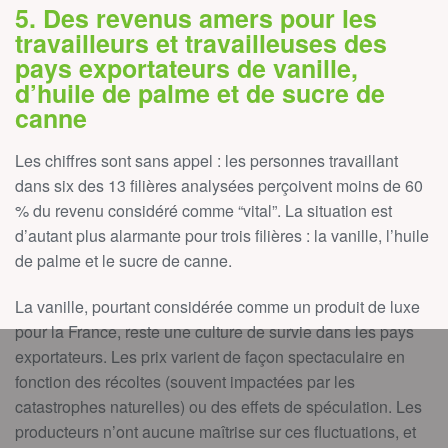
5. Des revenus amers pour les
travailleurs et travailleuses des
pays exportateurs de vanille,
d’huile de palme et de sucre de
canne
Les chiffres sont sans appel : les personnes travaillant
dans six des 13 filières analysées perçoivent moins de 60
% du revenu considéré comme “vital”. La situation est
d’autant plus alarmante pour trois filières : la vanille, l’huile
de palme et le sucre de canne.
La vanille, pourtant considérée comme un produit de luxe
pour la France, reste une culture de survie dans les pays
exportateurs. Les prix varient de façon spectaculaire en
fonction des récoltes (souvent impactées par les
catastrophes naturelles) ou des effets de spéculation. Les
producteurs n’ont aucune maîtrise sur ces fluctuations, et