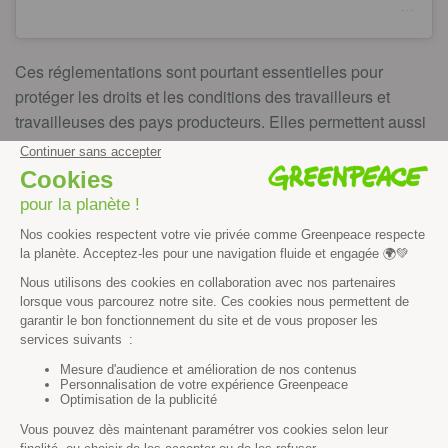
Une publication partagée par Greenpeace France (@greenpeace_france)
Ces réglementations sont pourtant essentielles pour
protéger les droits et les conditions des travailleurs et
travailleuses des pays producteurs. Elles permettent aussi
de limiter drastiquement l’impact environnemental de nos
importations. Derrière des produits aussi banals que le
chocolat, le café ou le sucre, se cachent des chaînes
d’approvisionnement lourdes de conséquences. Agir
aujourd’hui, c’est faire le choix d’une consommation plus
juste et plus responsable pour demain
Pour aller plus loin :
LIRE LE RAPPORT
COMPLET