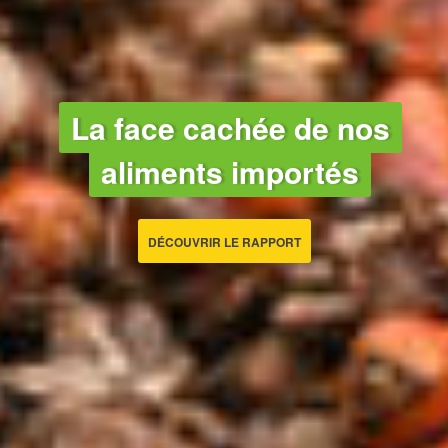
AGRICULTURE - ALIMENTATION
La face cachée de nos
aliments importés
DÉCOUVRIR LE RAPPORT