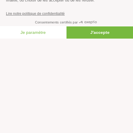
LIRE LA SYNTHÈSE
DU RAPPORT
FAIRE UN DON
LIRE NOTRE
DOSSIER DE
PRESSE
ANNEXES
MÉTHODOLOGIQUES
Crédit photo © Muhammad Adimaja / Greenpeace