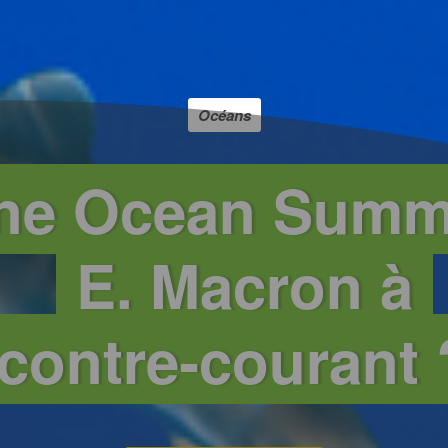
Océans
ne Ocean Summi
E. Macron à
contre‑courant 