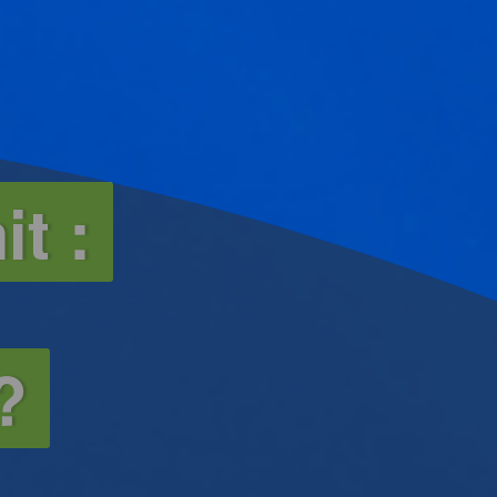
t :
?