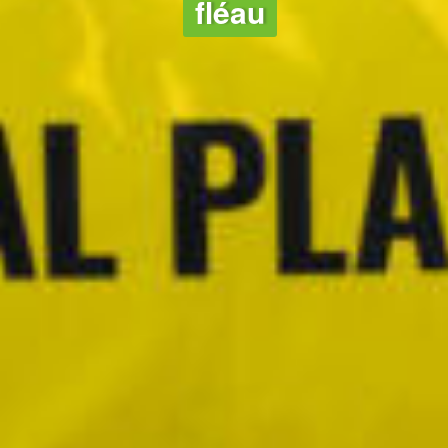
fléau