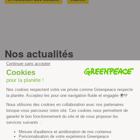
Nos actualités
T