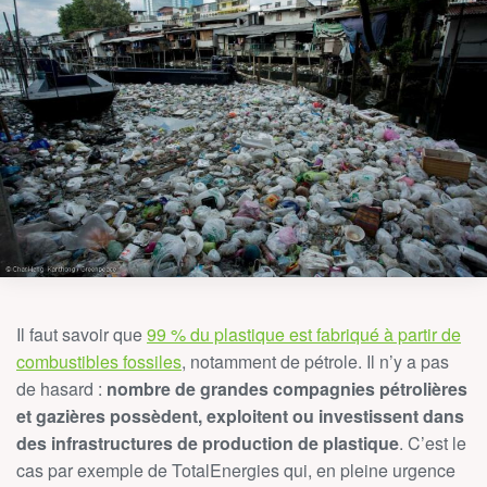
Il faut savoir que
99 % du plastique est fabriqué à partir de
combustibles fossiles
, notamment de pétrole. Il n’y a pas
de hasard :
nombre de grandes compagnies pétrolières
et gazières possèdent, exploitent ou investissent dans
des infrastructures de production de plastique
. C’est le
cas par exemple de TotalEnergies qui, en pleine urgence