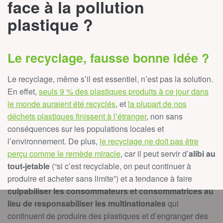
face à la pollution
plastique ?
Le recyclage, fausse bonne idée ?
Le recyclage, même s’il est essentiel, n’est pas la solution.
En effet,
seuls 9 % des plastiques produits à ce jour dans
le monde auraient été recyclés
, et
la plupart de nos
déchets plastiques finissent à l’étranger
, non sans
conséquences sur les populations locales et
l’environnement. De plus,
le recyclage ne doit pas être
perçu comme le remède miracle
, car il peut servir d’
alibi au
tout-jetable
(“si c’est recyclable, on peut continuer à
produire et acheter sans limite”) et a tendance à faire
culpabiliser les consommateurs et consommatrices au
lieu de responsabiliser les multinationales
qui
continuent de produire des plastiques et d’engranger des