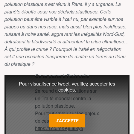
pollution plastique s’est réuni à Paris. Il y a urgence. La
planète étouffe sous nos déchets plastiques. Cette
pollution peut être visible à l’œil nu, par exemple sur nos
plages ou dans nos rues, mais aussi bien plus insidieuse,
nuisant à notre santé, aggravant les inégalités Nord-Sud,
détruisant la biodiversité et alimentant la crise climatique…
À qui profite le crime ? Pourquoi le traité en négociation
est-il une occasion inespérée de mettre un terme au fléau
du plastique ?
Ca se passe à Paris cette
semaine ➡️
Pour visualiser ce tweet, veuillez accepter les
cookies.
2e round de négociations sur
un Traité mondial contre la
pollution plastique.
Pour tout savoir sur les enjeux
de ces négos 👉
J’ACCEPTE
https://t.co/mXKjLik3ye