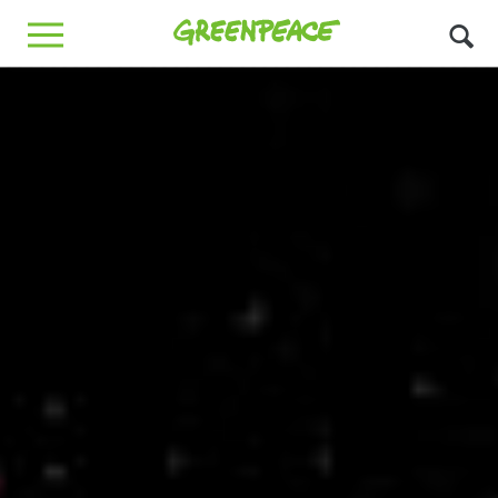
Greenpeace
MENU