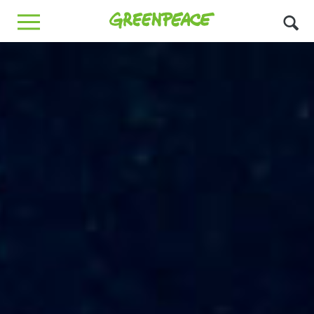
Greenpeace
MENU