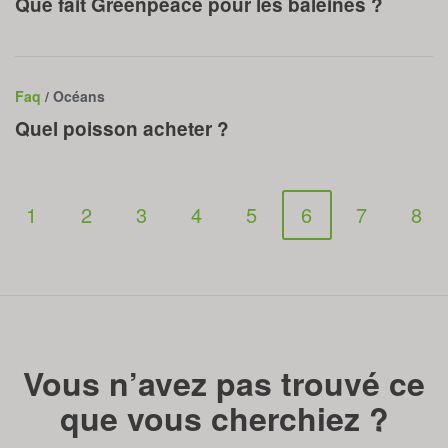
Que fait Greenpeace pour les baleines ?
Faq
/ Océans
Quel poisson acheter ?
1
2
3
4
5
6
7
8
Vous n’avez pas trouvé ce
que vous cherchiez ?