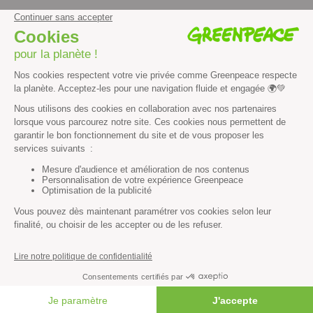
facebook
instagram
youtube
Contenus et propriété intellectuelle
Mentions légales
Politique de confidentialité
Les autres sites de Greenpeace
dans le monde
Cliquez-ici pour modifier vos préférences en matière de cookies
Greenpeace
13 rue d’Enghien
75010 Paris
Tel : 01 80 96 96 96
REP : FR232015_01WLTX
© Greenpeace France 2026
FAIRE UN DON