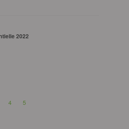
tielle 2022
4
5