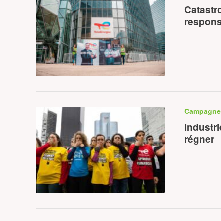
Catastr
respons
Campagn
Industri
régner