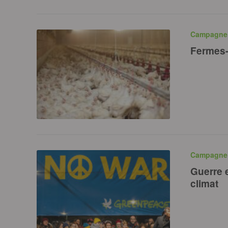
Campagn
Fermes-u
Campagn
Guerre e
climat