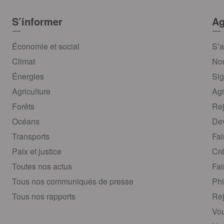
S’informer
Ag
Économie et social
S’a
Climat
Nou
Énergies
Sig
Agriculture
Agi
Forêts
Rej
Océans
Dev
Transports
Fai
Paix et justice
Cré
Toutes nos actus
Fai
Tous nos communiqués de presse
Phi
Tous nos rapports
Rej
Vou