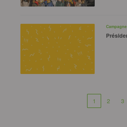
Campagne
Présiden
1
2
3