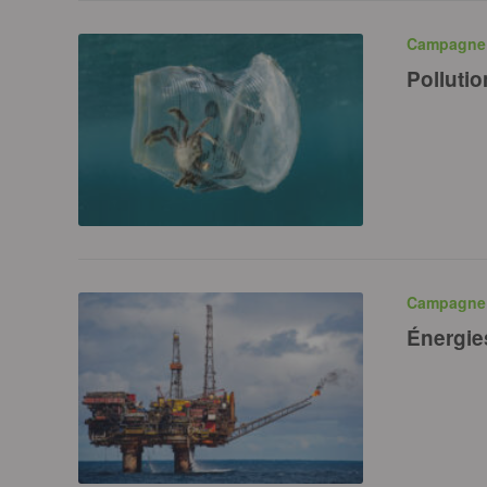
Campagn
Pollutio
Campagn
Énergies