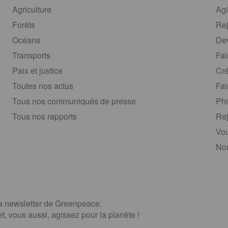
Agriculture
Agi
Forêts
Rej
Océans
Dev
Transports
Fai
Paix et justice
Cré
Toutes nos actus
Fai
Tous nos communiqués de presse
Phi
Tous nos rapports
Rej
Vou
Nou
la newsletter de Greenpeace.
, vous aussi, agissez pour la planète !