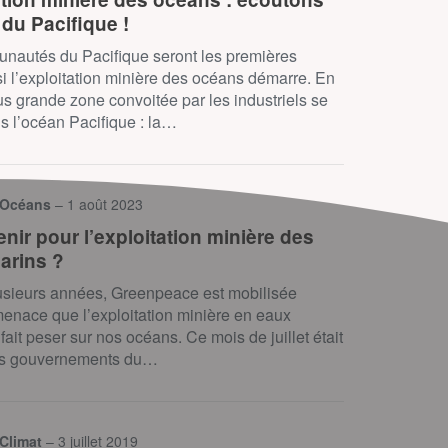
 du Pacifique !
nautés du Pacifique seront les premières
si l’exploitation minière des océans démarre. En
plus grande zone convoitée par les industriels se
s l’océan Pacifique : la…
 Océans
– 1 août 2023
nir pour l’exploitation minière des
arins ?
usieurs années, Greenpeace est mobilisée
menace que l’exploitation minière en eaux
fait peser sur nos océans. Ce mois de juillet était
 les gouvernements du…
 Climat
– 3 juillet 2019