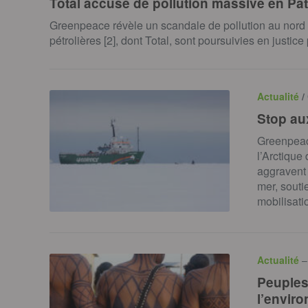
Total accusé de pollution massive en Pa
Greenpeace révèle un scandale de pollution au nord 
pétrolières [2], dont Total, sont poursuivies en justi
Actualité
/
Stop aux
Greenpeac
l’Arctique 
aggravent 
mer, souti
mobilisat
Actualité
–
Peuples
l’envir