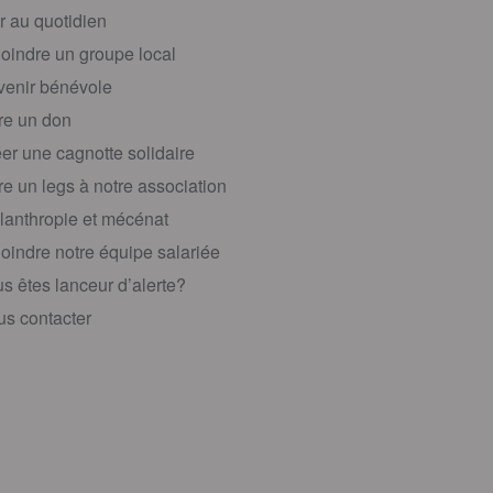
r au quotidien
oindre un groupe local
enir bénévole
re un don
er une cagnotte solidaire
re un legs à notre association
lanthropie et mécénat
oindre notre équipe salariée
s êtes lanceur d’alerte?
s contacter