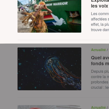
les voix
Les commu
affectées 
effet, la 
trouve dan
Actualité
/
Quel ave
fonds m
Depuis pl
contre la 
profondes 
crucial :
Actualité
/