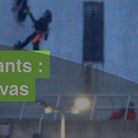
nts :
ivas