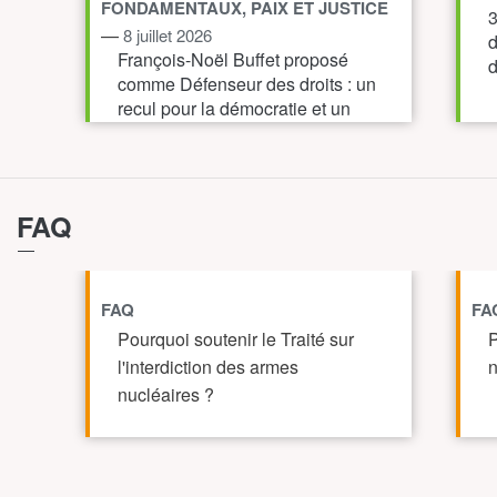
FONDAMENTAUX, PAIX ET JUSTICE
3
—
8 juillet 2026
d
François-Noël Buffet proposé
d
comme Défenseur des droits : un
recul pour la démocratie et un
pied-de-nez à la société civile
TOUT AFFICHER
FAQ
FAQ
FA
Pourquoi soutenir le Traité sur
P
l'interdiction des armes
n
nucléaires ?
TOUT AFFICHE