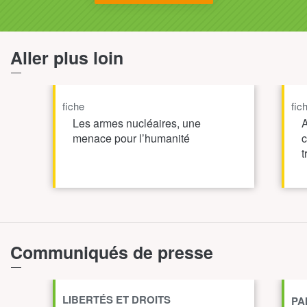
Aller plus loin
fiche
fic
Les armes nucléaires, une
A
menace pour l’humanité
c
t
TOUT AFFICHER
Communiqués de presse
LIBERTÉS ET DROITS
PA