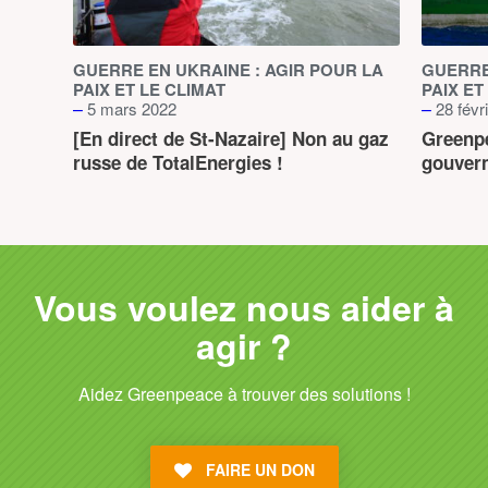
GUERRE EN UKRAINE : AGIR POUR LA
GUERRE
PAIX ET LE CLIMAT
PAIX ET
–
–
5 mars 2022
28 févr
[En direct de St-Nazaire] Non au gaz
Greenp
russe de TotalEnergies !
gouver
Vous voulez nous aider à
agir ?
Aidez Greenpeace à trouver des solutions !
FAIRE UN DON