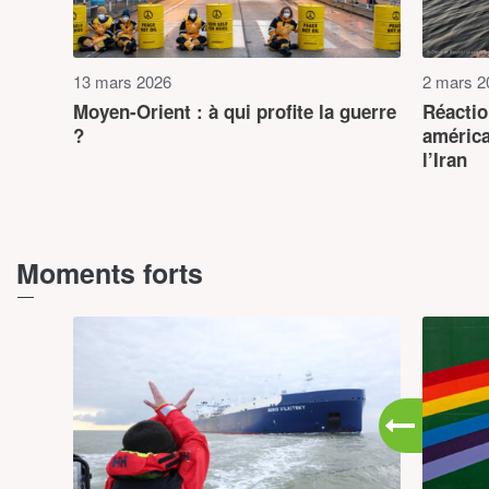
13 mars 2026
2 mars 2
Moyen-Orient : à qui profite la guerre
Réactio
?
américa
l’Iran
TOUT AFFICHE
Moments forts