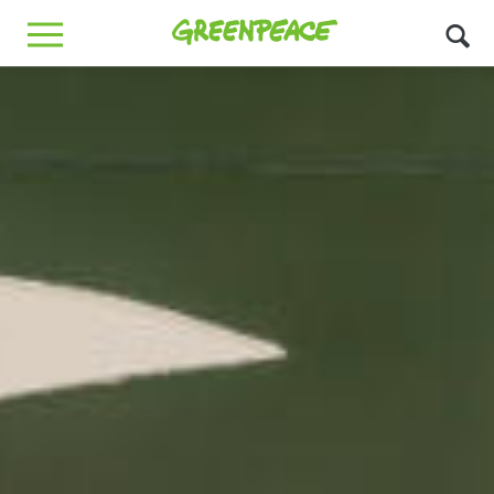
Greenpeace
MENU