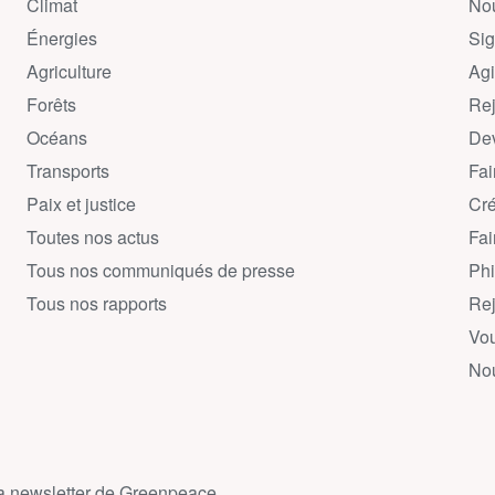
Climat
Nou
Énergies
Sig
Agriculture
Agi
Forêts
Rej
Océans
Dev
Transports
Fai
Paix et justice
Cré
Toutes nos actus
Fai
Tous nos communiqués de presse
Phi
Tous nos rapports
Rej
Vou
Nou
la newsletter de Greenpeace.