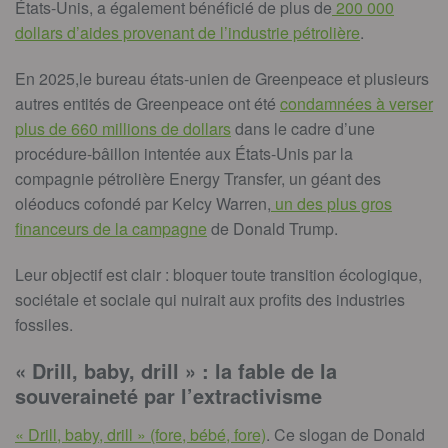
États-Unis, a également bénéficié de plus de
200 000
dollars d’aides provenant de l’industrie pétrolière
.
En 2025,le bureau états-unien de Greenpeace et plusieurs
autres entités de Greenpeace ont été
condamnées à verser
plus de 660 millions de dollars
dans le cadre d’une
procédure-bâillon intentée aux États-Unis par la
compagnie pétrolière Energy Transfer, un géant des
oléoducs cofondé par Kelcy Warren,
un des plus gros
financeurs de la campagne
de Donald Trump.
Leur objectif est clair : bloquer toute transition écologique,
sociétale et sociale qui nuirait aux profits des industries
fossiles.
« Drill, baby, drill » : la fable de la
souveraineté par l’extractivisme
« Drill, baby, drill » (fore, bébé, fore)
. Ce slogan de Donald