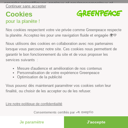
progrès scientifiques, sociaux et environnementaux et
manipuler le jeu politique et médiatique au service de leurs
intérêts.
Alors que ces milliardaires et ces industries polluantes ne
cessent de s’enrichir de façon indécente, l’immense
majorité de la population s’enfonce dans une crise
économique, sociale et environnementale sans précédent.
Les responsables politiques d’extrême droite, loin de
s’attaquer à ce système économique profondément injuste,
violent et inégalitaire, instrumentalisent la colère et
pointent divers bouc-émissaires en cohérence avec leur
projet politique raciste, identitaire et rétrograde : immigrés,
écologistes, minorités opprimées…
Face à cette alliance toxique entre grandes fortunes et
forces politiques ultra-conservatrices, la solidarité est notre
FAIRE UN DON
force. Elle ne cesse de grandir, tout comme la résistance.