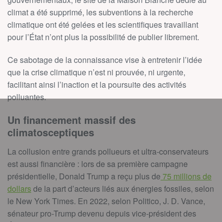
climat a été supprimé, les subventions à la recherche
climatique ont été gelées et les scientifiques travaillant
pour l’État n’ont plus la possibilité de publier librement.
Ce sabotage de la connaissance vise à entretenir l’idée
que la crise climatique n’est ni prouvée, ni urgente,
facilitant ainsi l’inaction et la poursuite des activités
polluantes.
Un financement massif des
climatosceptiques
La collusion entre grands pollueurs et ultra-conservateurs
est aussi financière : lors de sa première campagne
présidentielle, Donald Trump a reçu plus de
75 millions de
dollars
de la part d’acteurs liés aux énergies fossiles, selon
le New York Times. En 2022, selon Politico, J. D. Vance,
sénateur pro-Trump devenu depuis vice-président des