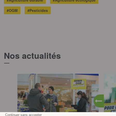
#OGM
#Pesticides
Nos actualités
T