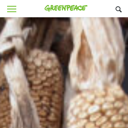
Greenpeace
MENU