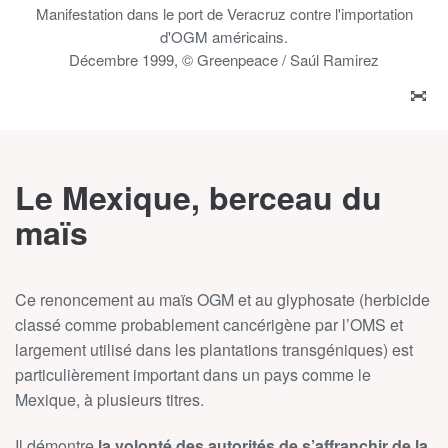
Manifestation dans le port de Veracruz contre l'importation
d'OGM américains.
Décembre 1999, © Greenpeace / Saúl Ramirez
ZOO
Le Mexique, berceau du
maïs
Ce renoncement au maïs OGM et au glyphosate (herbicide
classé comme probablement cancérigène par l’OMS et
largement utilisé dans les plantations transgéniques) est
particulièrement important dans un pays comme le
Mexique, à plusieurs titres.
Il démontre
la volonté des autorités de s’affranchir de la