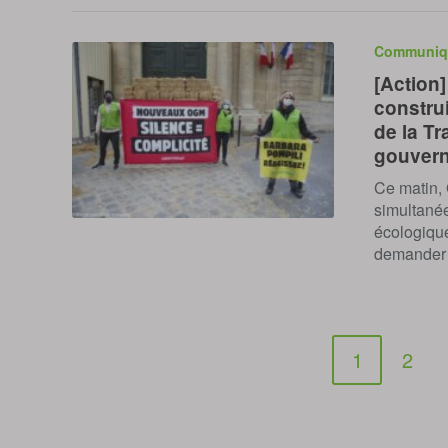
Communiq
[Action
construi
de la Tr
gouver
Ce matin,
simultanée
écologique
demander 
1
2