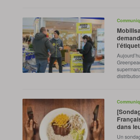
Communiq
Mobilis
demande
l’étique
Aujourd’hu
Greenpeac
supermarch
distributi
Communiq
[Sonda
Françai
dans le
Un sondag