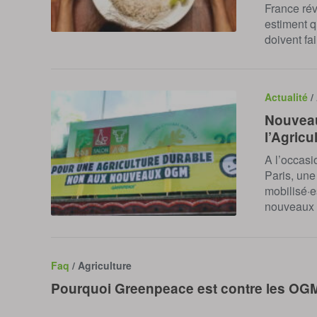
France ré
estiment q
doivent fa
Actualité
/
Nouveau
l’Agricu
A l’occasi
Paris, une
mobilisé·e
nouveaux 
Faq
/ Agriculture
Pourquoi Greenpeace est contre les OG