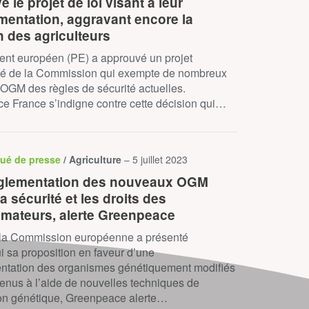
 le projet de loi visant à leur
mentation, aggravant encore la
n des agriculteurs
ent européen (PE) a approuvé un projet
sé de la Commission qui exempte de nombreux
OGM des règles de sécurité actuelles.
e France s’indigne contre cette décision qui…
ué de presse
/ Agriculture
– 5 juillet 2023
glementation des nouveaux OGM
a sécurité et les droits des
ateurs, alerte Greenpeace
 la Commission européenne a présenté
i sa proposition en faveur d’une
ntation des organismes génétiquement modifiés
enus à l’aide de nouvelles techniques de
ion génétique, Greenpeace alerte…