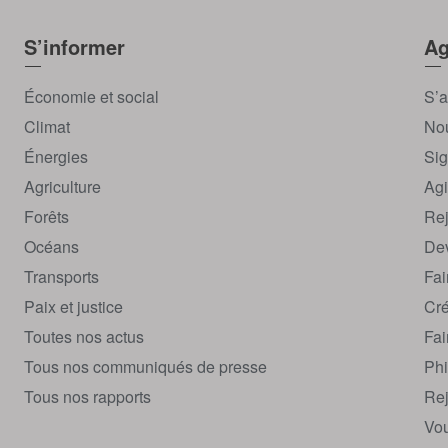
S’informer
Ag
Économie et social
S’a
Climat
Nou
Énergies
Sig
Agriculture
Agi
Forêts
Rej
Océans
Dev
Transports
Fai
Paix et justice
Cré
Toutes nos actus
Fai
Tous nos communiqués de presse
Phi
Tous nos rapports
Rej
Vou