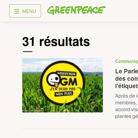
Greenpeace
MENU
31 résultats
Communiq
Le Parl
des cont
l’étiqu
Après de 
membres, 
accord vis
plantes g