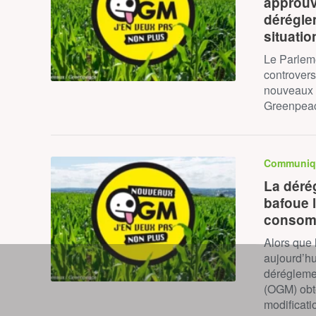
approuve
dérégle
situatio
Le Parlem
controver
nouveaux 
Greenpeac
Communiq
La déré
bafoue l
consomm
Alors que
aujourd’hu
dérégleme
(OGM) obt
modificat