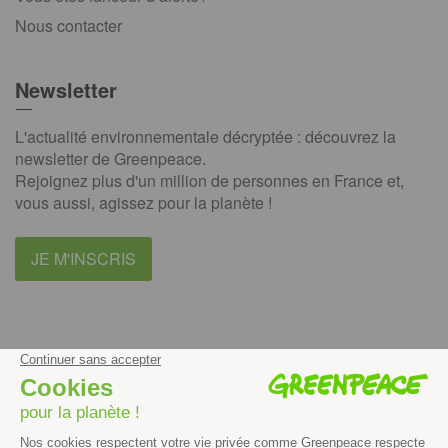
Nous contacter
Newsletter
L'actualité environnementale décryptée : découvrez la
newsletter de Greenpeace.
Rejoignez plus d'un million de personnes en France et,
vous aussi, agissez pour la planète !
JE M'INSCRIS
facebook
instagram
youtube