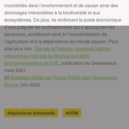
incontrôlée dans l’environnement et de causer ainsi des
dommages irréversibles à la biodiversité et aux
écosystèmes. De plus, ils renforcent le poids économique
d’une poignée de multinationales qui s’approprient les
semences, contribuant ainsi à l’industrialisation de
l’agriculture et à la dépendance du monde paysan. Pour
aller plus loin :
Danger à l’horizon, pourquoi l’édition
génomique n’est pas la réponse aux défis
environnementaux de l’UE
, publication de Greenpeace,
mars 2021
[2]
Sondage réalisé par Kantar Public pour Greenpeace
France
, juin 2022.
#Agriculture industrielle
#OGM