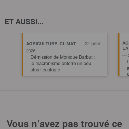
ET AUSSI...
AG
—
AGRICULTURE, CLIMAT
22 juillet
EA
2026
—
Démission de Monique Barbut :
L
le macronisme enterre un peu
a
plus l’écologie
s
v
TOUT AFFICHE
Vous n’avez pas trouvé ce