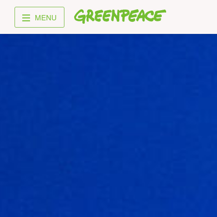
Greenpeace
MENU