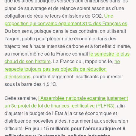
que les aides publiques versées aux entreprises dans les
plans de sauvetage et de relance soient assorties d’une
obligation de réduire leurs émissions de CO2.
Une
proposition qui convainc également 81% des Français·es
.
Du bon sens, puisque dans le cas contraire, on utiliserait
l’argent public pour piéger notre économie dans des
trajectoires à haute intensité carbone et à fort effet d’inertie,
au moment même où la France connaît
le semestre le plus
chaud de son histoire
. La France qui, rappelons-le,
ne
respecte toujours pas ses objectifs de réduction
d’émissions
, pourtant largement insuffisants pour rester
sous la barre des 1,5 °C.
Cette semaine,
l’Assemblée nationale examine justement
un 3e projet de loi de finances rectificative (PLFR3)
, afin
d’ajuster le budget de l’Etat à la crise économique et
distribuer de nouvelles aides, notamment aux secteurs en
difficulté.
En jeu : 15 milliards pour l’aéronautique et 8
milliards pour l’automobile, soit des industries