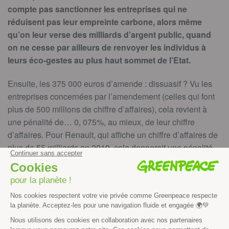
compte pas sanctionner les entreprises qui ne
réduisent pas leur empreinte carbone, alors même
qu’on leur verse des milliards d’argent public, quand
on ne cesse par ailleurs de renvoyer les individus à
leurs éco-gestes au plus haut sommet de l’Etat.
Ensuite, les 375 000 euros d’amende : dissuasif ? Vu les
entreprises concernées par l’amendement (celles qui font
plus de 500 millions de chiffre d’affaires), cela revient à
une pénalité de… 0, 075%, au mieux, de leur chiffre
d’affaires. Pour Renault, qui affiche un chiffre d’affaires de
plus de 55 milliards en 2019, cela donnerait une pénalité
de 0, 0007%. Pour Air France (26,5 milliards d’euros en
2018) : 0,0014 %. Quantités négligeables. Absolument
non-dissuasives.
Autrement dit, cet amendement vise bel et bien à “faire
semblant”. Faire semblant de verdir les chèques en