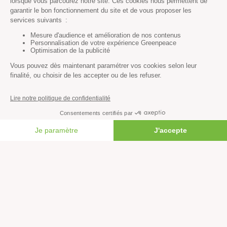
blanc signés par le gouvernement aux multinationales
climaticides
, en dépit des recommandations de la CCC et
de l’urgence climatique. Faire semblant d’agir.
Suite au discours d’Emmanuel Macron devant la
Convention citoyenne pour le climat reçue lundi 29 janvier
dans les jardins de l’Elysée,
une majorité des Français·es
ne croient pas à sa sincérité sur l’écologie
. Nous pouvons
les comprendre.
En face, des amendements véritablement sérieux sont
FAIRE UN DON
portés sur ce sujet, dans l’examen en cours du PLFR 3, par
d’autres forces politiques parlementaires, comme
celui
d’EDS
ou celui de
La France Insoumise
.
Nous pouvons faire entendre notre voix pour dénoncer le
greenwashing de Bruno Le Maire et des député·es de la
majorité sur la question des éco-conditionnalités. Le