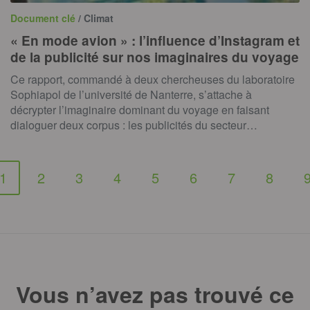
Document clé
/ Climat
« En mode avion » : l’influence d’Instagram et
de la publicité sur nos imaginaires du voyage
Ce rapport, commandé à deux chercheuses du laboratoire
Sophiapol de l’université de Nanterre, s’attache à
décrypter l’imaginaire dominant du voyage en faisant
dialoguer deux corpus : les publicités du secteur…
1
2
3
4
5
6
7
8
Vous n’avez pas trouvé ce