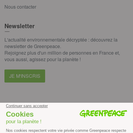
Nous contacter
Newsletter
L'actualité environnementale décryptée : découvrez la
newsletter de Greenpeace.
Rejoignez plus d'un million de personnes en France et,
vous aussi, agissez pour la planète !
JE M'INSCRIS
facebook
instagram
youtube