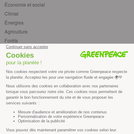
Économie et social
Climat
Énergies
Agriculture
Forêts
Océans
Transports
Paix et justice
Toutes nos actus
Tous nos communiqués de presse
Tous nos rapports
Agir
S’abonner à la newsletter