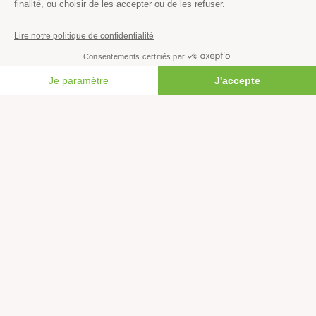
Nous suivre sur les réseaux
Signer nos pétitions
Agir au quotidien
Rejoindre un groupe local
FAIRE UN DON
Devenir bénévole
Faire un don
Créer une cagnotte solidaire
Faire un legs à notre association
Philanthropie et mécénat
Rejoindre notre équipe salariée
Vous êtes lanceur d’alerte?
Nous contacter
Newsletter