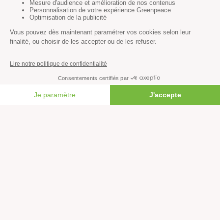
Énergies
Agriculture
Forêts
Océans
Transports
Paix et justice
FAIRE UN DON
Toutes nos actus
Tous nos communiqués de presse
Tous nos rapports
Agir
S’abonner à la newsletter
Nous suivre sur les réseaux
Signer nos pétitions