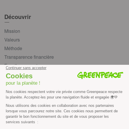
Découvrir
Mission
Valeurs
Méthode
Transparence financière
Fonctionnement
Histoire & victoires
Les bateaux de Greenpeace
S’informer
Économie et social
Climat