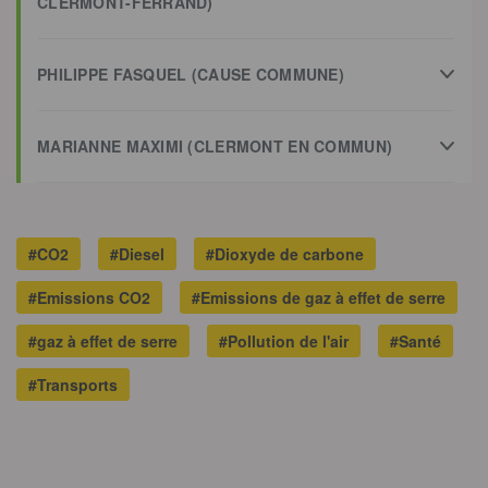
CLERMONT-FERRAND)
PHILIPPE FASQUEL (CAUSE COMMUNE)
MARIANNE MAXIMI (CLERMONT EN COMMUN)
#CO2
#Diesel
#Dioxyde de carbone
#Emissions CO2
#Emissions de gaz à effet de serre
#gaz à effet de serre
#Pollution de l'air
#Santé
#Transports