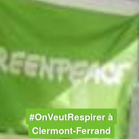
CLIMAT
#OnVeutRespirer à
Clermont-Ferrand