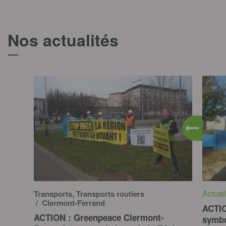
Nos actualités
T
Actual
Transports, Transports routiers
/ Clermont-Ferrand
ACTIO
ACTION : Greenpeace Clermont-
symbo