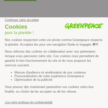
facebook
instagram
youtube
Contenus et propriété intellectuelle
Mentions légales
Politique de confidentialité
Les autres sites de Greenpeace
dans le monde
Cliquez-ici pour modifier vos préférences en matière de cookies
Greenpeace
13 rue d’Enghien
75010 Paris
Tel : 01 80 96 96 96
REP : FR232015_01WLTX