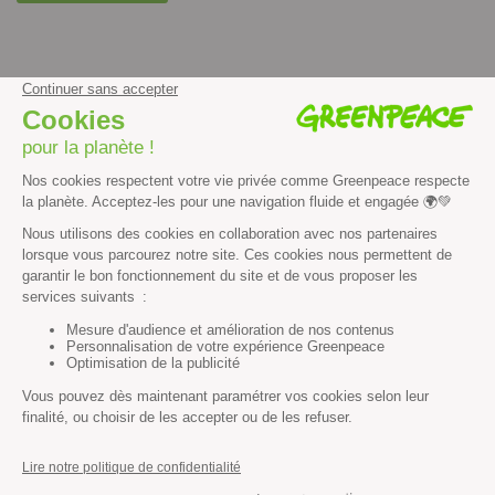
facebook
instagram
youtube
Contenus et propriété intellectuelle
Mentions légales
Politique de confidentialité
Les autres sites de Greenpeace
dans le monde
Cliquez-ici pour modifier vos préférences en matière de cookies
Greenpeace
13 rue d’Enghien
75010 Paris
Tel : 01 80 96 96 96
REP : FR232015_01WLTX