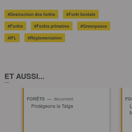
#Destruction des forêts
#Forêt boréale
#Forêts
#Forêts primaires
#Greenpeace
#IFL
#Réglementation
ET AUSSI...
FORÊTS —
document
FO
Protégeons la Taïga
L
b