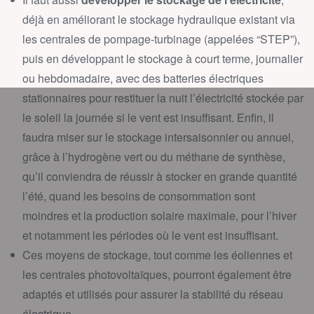
déjà en améliorant le stockage hydraulique existant via
les centrales de pompage-turbinage (appelées “STEP”),
puis en développant le stockage à court terme, journalier
ou hebdomadaire, avec des batteries électriques
stationnaires pour restituer la nuit l’électricité stockée par
le soleil la journée si le vent est insuffisant. Enfin, il
faudra miser sur le stockage intersaisonnier ou annuel,
grâce à l’hydrogène vert ou du méthane de synthèse,
qu’il conviendra de réussir à stocker en grande quantité
l’été, quand les besoins de consommation sont
moindres et la production solaire maximale, pour l’hiver
et notamment les périodes où le vent est insuffisant.
Ces moyens de stockage, tout comme les éoliennes et
les centrales photovoltaïques, pourront également être
adaptés et utilisés pour assurer la stabilité du réseau
électrique.