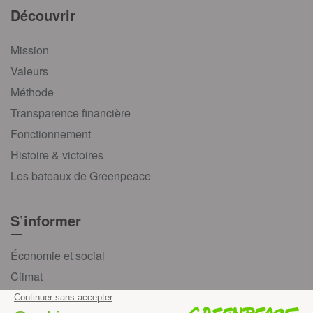
Découvrir
Mission
Valeurs
Méthode
Transparence financière
Fonctionnement
Histoire & victoires
Les bateaux de Greenpeace
S’informer
Économie et social
Climat
Énergies