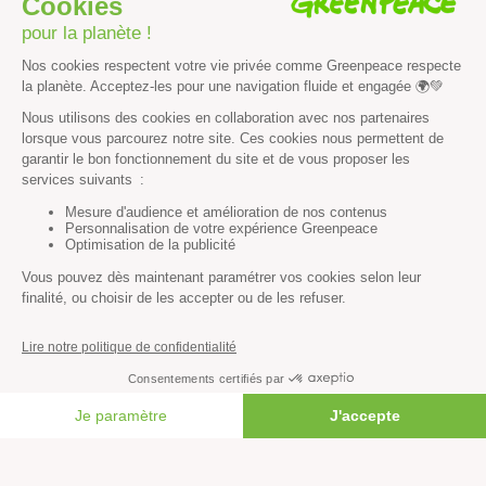
Agriculture
Forêts
Océans
Transports
Paix et justice
Toutes nos actus
Tous nos communiqués de presse
Tous nos rapports
Agir
S’abonner à la newsletter
Nous suivre sur les réseaux
FAIRE UN DON
Signer nos pétitions
Agir au quotidien