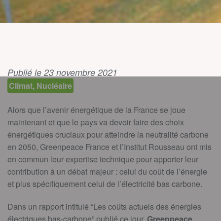
Publié le 23 novembre 2021
Climat, Nucléaire
Alors que l’avenir énergétique de la France se joue
maintenant et que le pays va devoir faire des choix
énergétiques cruciaux pour atteindre la neutralité carbone
en 2050, Greenpeace France et l’Institut Rousseau ont mis
en commun leur expertise technique pour apporter leur
contribution à un débat majeur : celui du coût de l’énergie
et plus spécifiquement celui de l’électricité bas carbone.
Dans un rapport intitulé “Les coûts actuels des énergies
électriques bas-carbone” publié ce jour,
Greenpeace