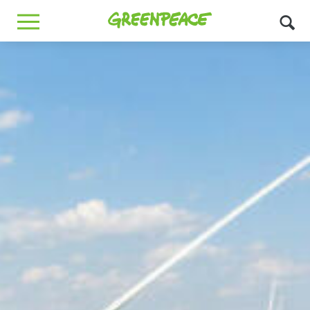
Greenpeace
MENU