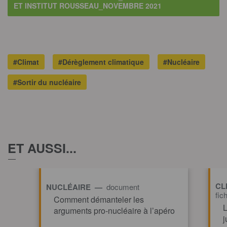
ET INSTITUT ROUSSEAU_NOVEMBRE 2021
#Climat
#Dérèglement climatique
#Nucléaire
#Sortir du nucléaire
ET AUSSI...
CL
NUCLÉAIRE —
document
fic
Comment démanteler les
L
arguments pro-nucléaire à l’apéro
j