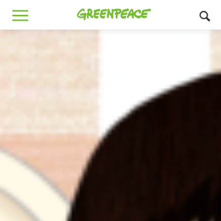
Greenpeace
MENU