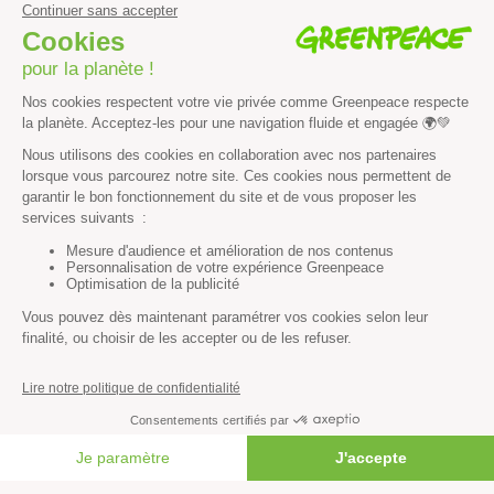
Découvrir
Mission
Valeurs
Méthode
Transparence financière
Fonctionnement
Histoire & victoires
Les bateaux de Greenpeace
S’informer
Économie et social
Climat
FAIRE UN DON
Énergies