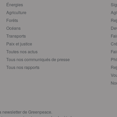
Énergies
Sig
Agriculture
Agi
Forêts
Rej
Océans
Dev
Transports
Fai
Paix et justice
Cré
Toutes nos actus
Fai
Tous nos communiqués de presse
Phi
Tous nos rapports
Rej
Vou
Nou
la newsletter de Greenpeace.