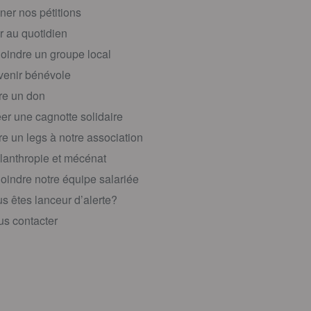
ner nos pétitions
r au quotidien
oindre un groupe local
enir bénévole
re un don
er une cagnotte solidaire
re un legs à notre association
lanthropie et mécénat
oindre notre équipe salariée
s êtes lanceur d’alerte?
s contacter