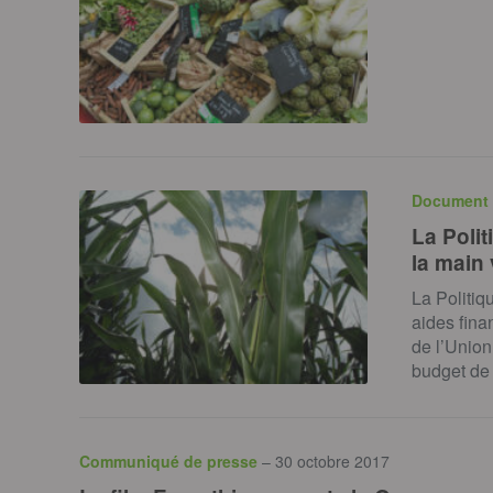
Document 
La Poli
la main 
La Politi
aides fina
de l’Unio
budget de 
Communiqué de presse
– 30 octobre 2017