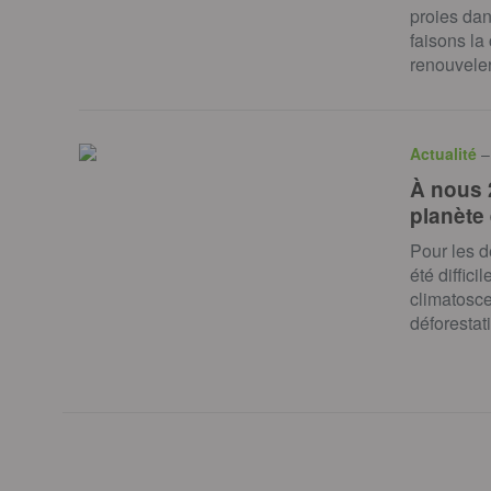
proies dan
faisons la
renouvele
Actualité
–
À nous 
planète 
Pour les d
été diffic
climatosce
déforesta