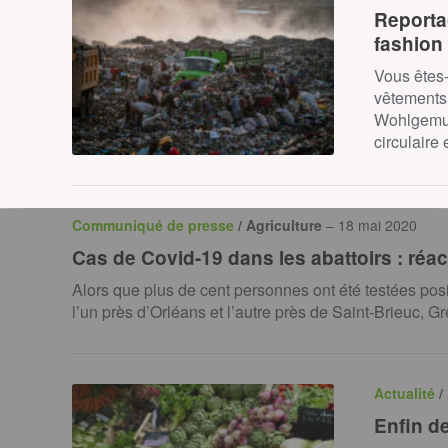
Reportag
fashion
Vous êtes-
vêtements
Wohlgemut
circulaire
Communiqué de presse
/ Agriculture
– 18 mai 2020
Cas de Covid-19 dans les abattoirs : ré
Alors que plus de cent personnes ont été testées pos
l’un près d’Orléans et l’autre près de Saint-Brieuc,
Actualité
/
Enfin de