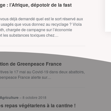
e : l’Afrique, dépotoir de la fast
vous déjà demandé quel est le sort réservé aux
 usagés que vous donnez au recyclage ? Viola
h, chargée de campagne sur l’économie
 et les substances toxiques chez…
action de Greenpeace France
itives le 17 mai au Covid-19 dans deux abattoirs,
 Greenpeace France alerte sur…
 Agriculture
– 8 octobre 2018
s repas végétariens à la cantine !