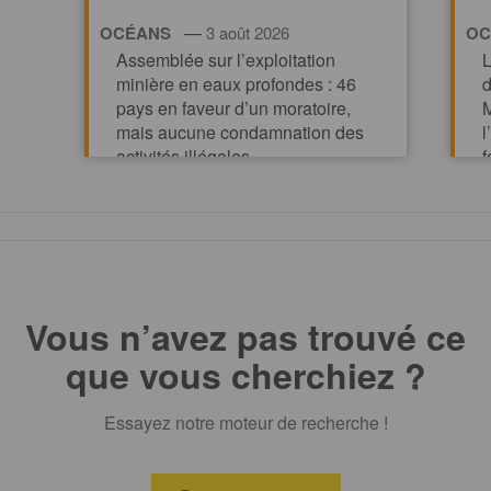
—
OCÉANS
3 août 2026
OC
Assemblée sur l’exploitation
L
minière en eaux profondes : 46
d
pays en faveur d’un moratoire,
M
mais aucune condamnation des
l
activités illégales
f
p
TOUT AFFICHE
m
Vous n’avez pas trouvé ce
que vous cherchiez ?
Essayez notre moteur de recherche !