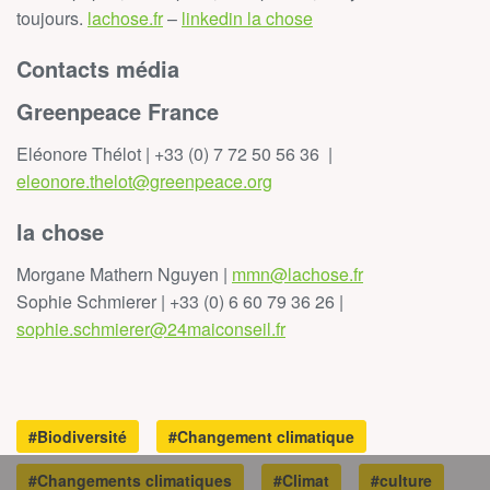
toujours.
lachose.fr
–
linkedin la chose
Contacts média
Greenpeace France
Eléonore Thélot | +33 (0) 7 72 50 56 36 |
eleonore.thelot@greenpeace.org
la chose
Morgane Mathern Nguyen |
mmn@lachose.fr
Sophie Schmierer | +33 (0) 6 60 79 36 26 |
sophie.schmierer@24maiconseil.fr
#Biodiversité
#Changement climatique
#Changements climatiques
#Climat
#culture