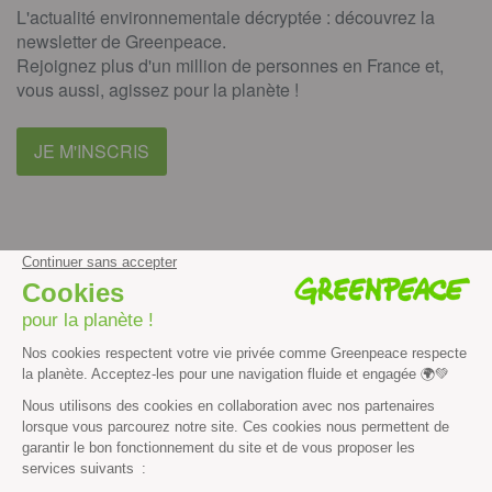
L'actualité environnementale décryptée : découvrez la
newsletter de Greenpeace.
Rejoignez plus d'un million de personnes en France et,
vous aussi, agissez pour la planète !
JE M'INSCRIS
facebook
instagram
youtube
Contenus et propriété intellectuelle
Mentions légales
Politique de confidentialité
Les autres sites de Greenpeace
dans le monde