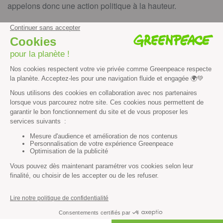
appelons donc une action politique à la hauteur.
Parce que ce sont les vols internationaux qui représentent
le gros des émissions du transport aérien en France,
interdire ou limiter les vols courts ne suffira pas. D’autres
mesures sont nécessaires pour remettre le trafic aérien sur
des trajectoires compatibles avec l’accord de Paris, à
commencer par l’abandon des projets d’extension
d’aéroports.
LIRE LE RAPPORT
Vous pouvez agir en partageant cet article, mais aussi en :
…
rejoignant un groupe local Greenpeace
pour agir au
niveau de votre ville sur la question des transports.
…
votant pour Jean-Baptiste Djebbari
, le pilote du crash