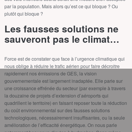
par la population. Mais alors qu’est ce qui bloque ? Ou
plutôt qui bloque ?
Les fausses solutions ne
sauveront pas le climat…
Force est de constater que face à l’urgence climatique qui
nous oblige à réduire le trafic aérien pour faire décroitre
rapidement nos émissions de GES, la vision
gouvernementale est largement inadaptée. Elle parie sur
une croissance effrénée du secteur (par exemple à travers
la douzaine de projets d’extension d’aéroports qui
quadrillent le territoire) en faisant reposer toute la réduction
du coût environnemental sur des fausses solutions
technologiques, nécessairement insuffisantes, ou la seule
amélioration de l’efficacité énergétique. On nous parle