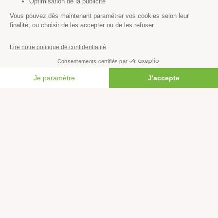
Économie et social
Climat
Énergies
Agriculture
Forêts
FAIRE UN DON
Océans
Transports
Paix et justice
Toutes nos actus
Tous nos communiqués de presse
Tous nos rapports
Agir
S’abonner à la newsletter