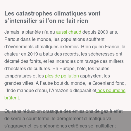
Les catastrophes climatiques vont
s’intensifier si l’on ne fait rien
Jamais la planète n’a eu
aussi chaud
depuis 2000 ans.
Partout dans le monde, les populations souffrent
d’événements climatiques extrêmes. Rien qu’en France, la
chaleur en 2019 a battu des records, les sécheresses ont
décimé des forêts, et les incendies ont ravagé des milliers
d’hectares de cultures. En Europe, l’été, les hautes
températures et les
pics de pollution
asphyxient les
grandes villes. A l’autre bout du monde, le Groenland fond,
l’Inde manque d’eau, l’Amazonie disparaît et
nos poumons
brûlent
.
Or, sans réduction drastique des émissions de gaz à effet
de serre à court terme, le dérèglement climatique va
s’aggraver et les phénomènes extrêmes se multiplier :