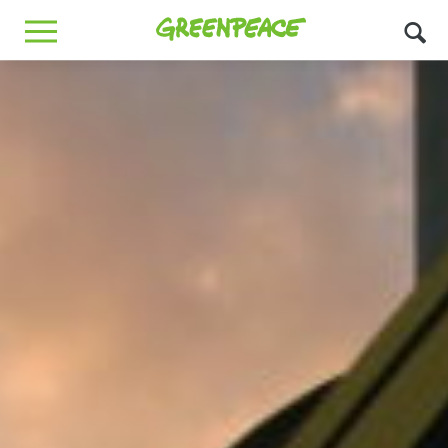
Greenpeace
MENU