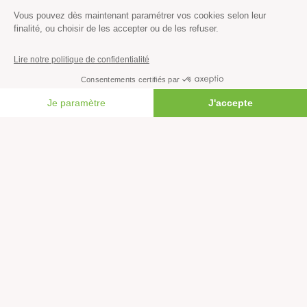
Découvrir
Mission
FAIRE UN DON
Valeurs
Méthode
Transparence financière
Fonctionnement
Histoire & victoires
Les bateaux de Greenpeace
S’informer
Économie et social