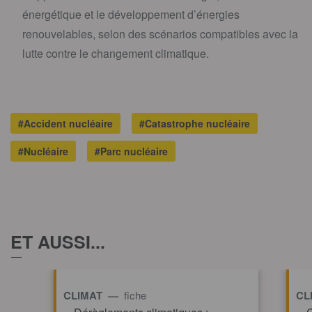
énergétique et le développement d’énergies
renouvelables, selon des scénarios compatibles avec la
lutte contre le changement climatique.
#Accident nucléaire
#Catastrophe nucléaire
#Nucléaire
#Parc nucléaire
ET AUSSI...
CLIMAT —
fiche
CL