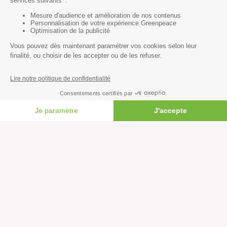
Découvrir
Mission
Valeurs
Méthode
Transparence financière
Fonctionnement
FAIRE UN DON
Histoire & victoires
Les bateaux de Greenpeace
S’informer
Économie et social
Climat
Énergies