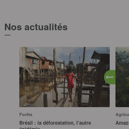
Nos actualités
T
Forêts
Agricu
Brésil : la déforestation, l’autre
Amazo